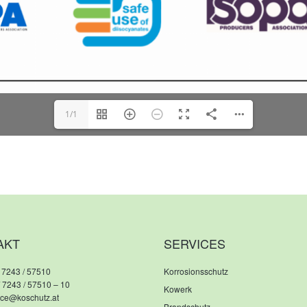
1/1
AKT
SERVICES
 7243 / 57510
Korrosionsschutz
/ 7243 / 57510 – 10
Kowerk
fice@koschutz.at
Brandschutz