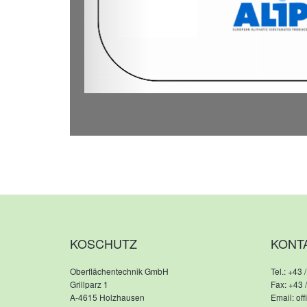
KOSCHUTZ
KONT
Oberflächentechnik GmbH
Tel.:
+43 /
Grillparz 1
Fax: +43 
A-4615 Holzhausen
Email:
of