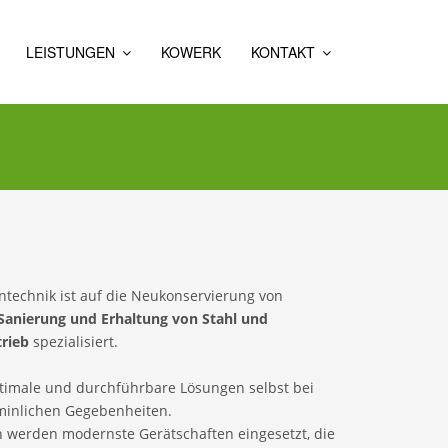
LEISTUNGEN
KOWERK
KONTAKT
KORROSIONSSCHUTZ
KONTAKT
KORROSIONSSCHUTZ
&
FÜR
ANFAHRT
BRANDSCHUTZ
DRUCKROHRLEITUNGEN
TEAM
SPONGE
KORROSIONSSCHUTZ
KOSCHUTZ
JET
FÜR
BRÜCKEN
KONTAKT
BETON
KOWERK
KORROSIONSSCHUTZ
SONDERLÖSUNGEN
FÜR
MASTEN
ntechnik ist auf die Neukonservierung von
KORROSIONSSCHUTZ
Sanierung und Erhaltung von Stahl und
IM
STAHLWASSERBAU
rieb
spezialisiert.
KORROSIONSSCHUTZ
FÜR
timale und durchführbare Lösungen selbst bei
DIE
rminlichen Gegebenheiten.
INDUSTRIE
 werden modernste Gerätschaften eingesetzt, die
KORROSIONSSCHUTZ