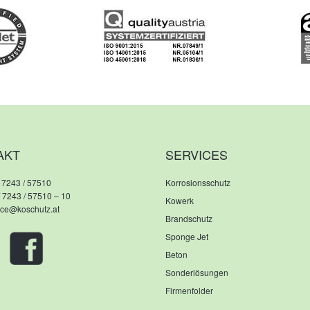
AKT
SERVICES
 7243 / 57510
Korrosionsschutz
/ 7243 / 57510 – 10
Kowerk
fice@koschutz.at
Brandschutz
Sponge Jet
Beton
Sonderlösungen
Firmenfolder