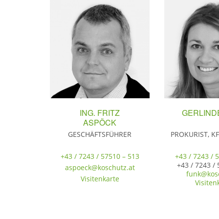
ING. FRITZ
GERLIND
ASPÖCK
GESCHÄFTSFÜHRER
PROKURIST, K
+43 / 7243 / 57510 – 513
+43 / 7243 / 
+43 / 7243 / 
aspoeck@koschutz.at
funk@kosc
Visitenkarte
Visiten