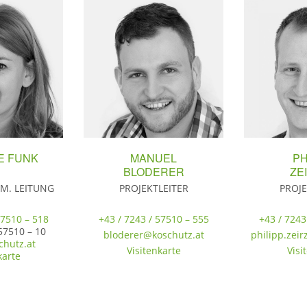
E FUNK
MANUEL
PH
BLODERER
ZE
FM. LEITUNG
PROJEKTLEITER
PROJE
57510 – 518
+43 / 7243 / 57510 – 555
+43 / 7243
57510 – 10
bloderer@koschutz.at
philipp.zei
hutz.at
Visitenkarte
Visi
karte