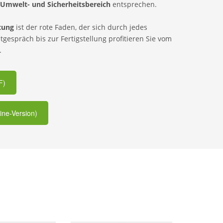
Umwelt- und Sicherheitsbereich
entsprechen.
BEI
HALLEN
tung
ist der rote Faden, der sich durch jedes
KORROSIONSSCHUTZ
FÜR
tgespräch bis zur Fertigstellung profitieren Sie vom
BEHÄLTER
.
F)
ne-Version)