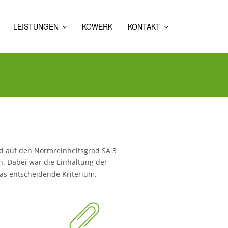
LEISTUNGEN
KOWERK
KONTAKT
KORROSIONSSCHUTZ
KONTAKT
KORROSIONSSCHUTZ
&
FÜR
ANFAHRT
BRANDSCHUTZ
DRUCKROHRLEITUNGEN
TEAM
SPONGE
KORROSIONSSCHUTZ
KOSCHUTZ
JET
FÜR
BRÜCKEN
KONTAKT
BETON
KOWERK
KORROSIONSSCHUTZ
SONDERLÖSUNGEN
FÜR
MASTEN
d auf den Normreinheitsgrad SA 3
KORROSIONSSCHUTZ
n. Dabei war die Einhaltung der
IM
STAHLWASSERBAU
as entscheidende Kriterium.
KORROSIONSSCHUTZ
FÜR
DIE
INDUSTRIE
KORROSIONSSCHUTZ