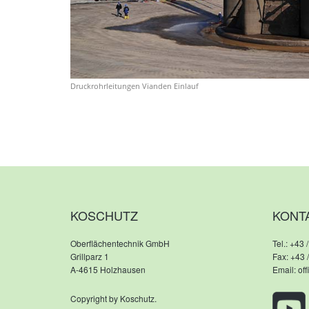
Druckrohrleitungen Vianden Einlauf
KOSCHUTZ
KONT
Oberflächentechnik GmbH
Tel.:
+43 /
Grillparz 1
Fax: +43 
A-4615 Holzhausen
Email:
of
Copyright by Koschutz.