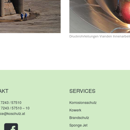
Druckrohrleitungen Vianden Innenarbei
AKT
SERVICES
 7243 / 57510
Korrosionsschutz
/ 7243 / 57510 – 10
Kowerk
fice@koschutz.at
Brandschutz
Sponge Jet