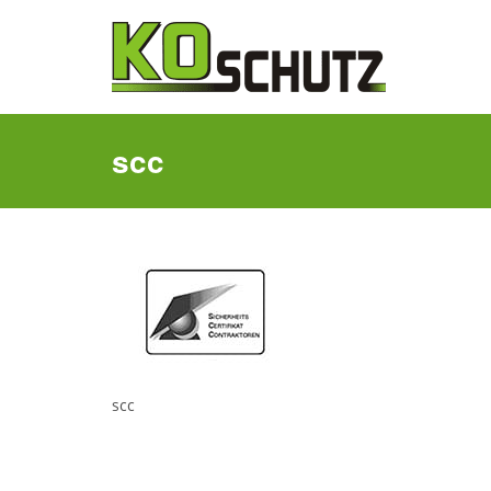
scc
scc