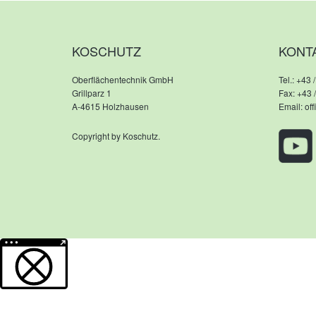
KOSCHUTZ
KONT
Oberflächentechnik GmbH
Tel.:
+43 /
Grillparz 1
Fax: +43 
A-4615 Holzhausen
Email:
of
Copyright by Koschutz.
Weitere Informationen über den gesperrten Inhalt.