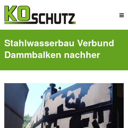
Stahlwasserbau Verbund
Dammbalken nachher