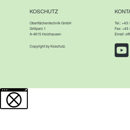
KOSCHUTZ
KONT
Oberflächentechnik GmbH
Tel.:
+43 /
Grillparz 1
Fax: +43 
A-4615 Holzhausen
Email:
of
Copyright by Koschutz.
Weitere Informationen über den gesperrten Inhalt.